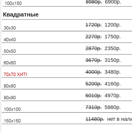
8980р.
6900р.
Квадратные
1720р.
1200р.
2270р.
1750р.
2870р.
2350р.
3670р.
3150р.
4000р.
3480р.
5200р.
4160р.
6010р.
4970р.
7310р.
5980р.
11480р.
нет в нал