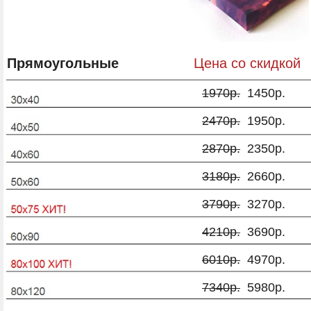
Прямоугольные
Цена со скидкой
1970р.
1450р.
2470р.
1950р.
2870р.
2350р.
3180р.
2660р.
3790р.
3270р.
4210р.
3690р.
6010р.
4970р.
7340р.
5980р.