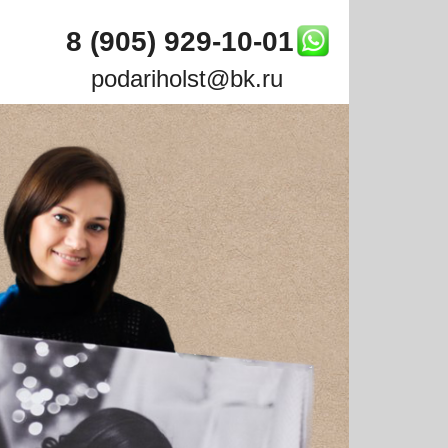
ул
8 (905) 929-10-01
podariholst@bk.ru