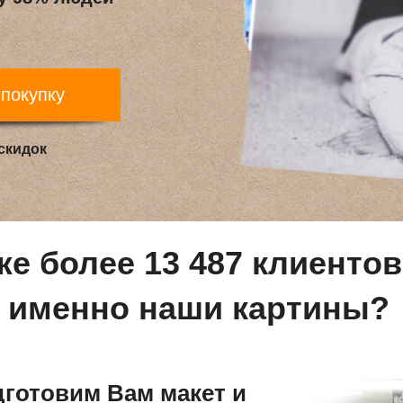
 покупку
 скидок
же более 13 487 клиенто
именно наши картины?
дготовим Вам макет и