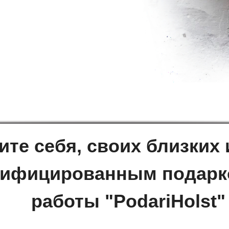
ите себя, своих близких 
нифицированным подарк
работы "PodariHolst"