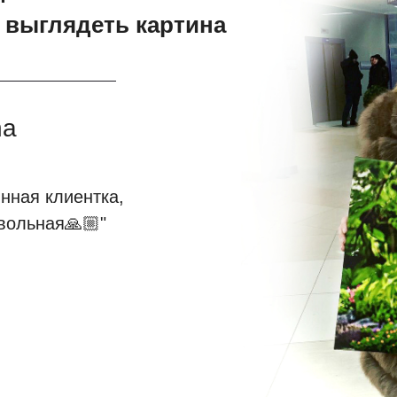
т выглядеть картина
na
нная клиентка,
овольная
🙏🏼
"