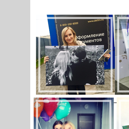
портрет +на заказ
Барнаул арт портрет
+на заказ поп арт
портрет +на заказ
портрет +на заказ
+по фото Барнаул
рисуем портреты +на
заказ портреты +в
Барнауле +на заказ
художественный
портрет +на заказ
портрет +по
фотографии +на
заказ портрет +на
холсте цена картина
+с фотографии
картина +на холсте
+с фотографии
картины +на заказ
+по фотографии
изготовление
картины +по
фотографии
фотопечать +на