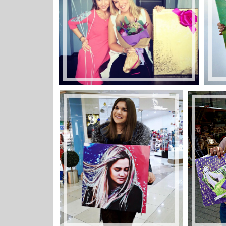
холсте картины
фотопечать +на
холсте фотопечать
+на холсте Барнаул
картины фотопечать
распечатать +на
холсте картины +на
холсте картина +на
холсте купить
картины +на холсте
+в Барнауле картины
+на заказ +на холсте
изготовление картин
+на холсте печать
+на холсте +в
Барнауле заказать
портрет +на холсте
портреты +на холсте
Барнаул портрет +по
фотографии портрет
+по фото портрет
+на заказ +по фото
печать картины +на
холсте заказать
портрет печать +на