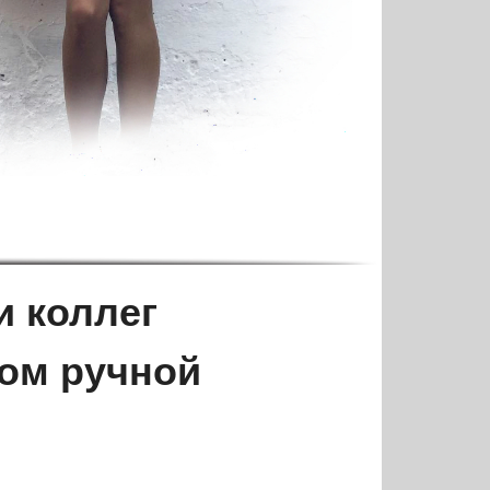
и коллег
ом ручной