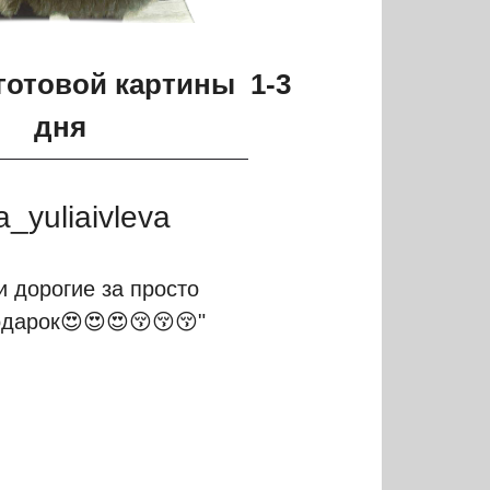
готовой картины 1-3
дня
_yuliaivleva
и дорогие за просто
дарок
😍😍😍😚😚😚
"