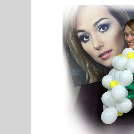
+на холсте багет
заказать печать
картины +на холсте
студия печати +на
холсте разрешение
+для печати +на
холсте печать +на
холсте срочно печать
+на холсте недорого
печать +на холсте
натяжка +на
подрамник печать
+на холсте +в
подарок фотоколлаж
печать +на холсте
печать +на холсте +с
имитацией живописи
высококачественная
печать +на холсте
печать картин печать
модульных картин
печать репродукций
картин
широкоформатная
печать картин