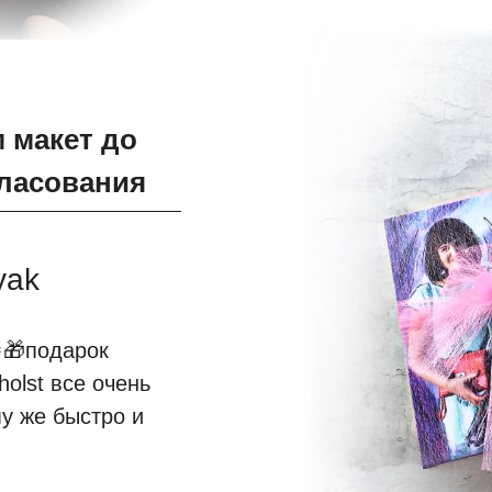
м макет
до
гласования
yak
🎁подарок
holst все очень
му же быстро и