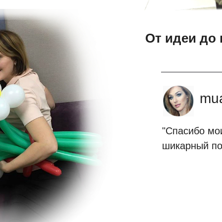
От идеи до 
mua
"Спасибо мо
шикарный по